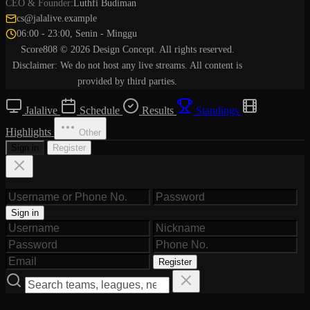
CEO & Founder:
Luthfi Budiman
cs@jalalive.example
06:00 - 23:00, Senin - Minggu
Score808 © 2026 Design Concept. All rights reserved.
Disclaimer: We do not host any live streams. All content is
provided by third parties.
Jalalive
Schedule
Results
Standings
Highlights
Other
Sign in
Register
Sign in
Register