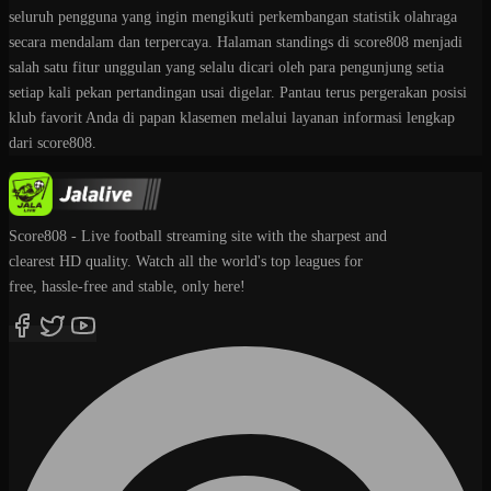
seluruh pengguna yang ingin mengikuti perkembangan statistik olahraga
secara mendalam dan terpercaya. Halaman standings di score808 menjadi
salah satu fitur unggulan yang selalu dicari oleh para pengunjung setia
setiap kali pekan pertandingan usai digelar. Pantau terus pergerakan posisi
klub favorit Anda di papan klasemen melalui layanan informasi lengkap
dari score808.
Score808 - Live football streaming site with the sharpest and
clearest HD quality. Watch all the world's top leagues for
free, hassle-free and stable, only here!