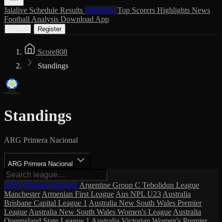
Jalalive
Schedule
Results
Standings
Top Scorers
Highlights
News
Football Analysis
Download App
Sign in
Register
Score808
Standings
Standings
ARG Primera Nacional
ARG Primera Nacional
ARG Primera Nacional
Argentine Group C Tebolidun League
Manchester
Armenian First League
Aus NPL U23
Australia
Brisbane Capital League 1
Australia New South Wales Premier
League
Australia New South Wales Women's League
Australia
Queensland State League 1
Australia Victorian Women's Premier