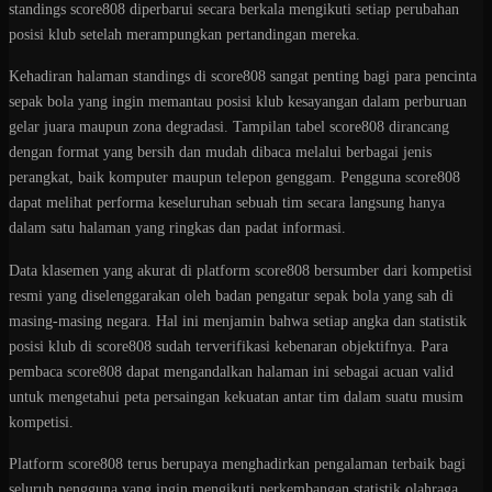
standings score808 diperbarui secara berkala mengikuti setiap perubahan
posisi klub setelah merampungkan pertandingan mereka.
Kehadiran halaman standings di score808 sangat penting bagi para pencinta
sepak bola yang ingin memantau posisi klub kesayangan dalam perburuan
gelar juara maupun zona degradasi. Tampilan tabel score808 dirancang
dengan format yang bersih dan mudah dibaca melalui berbagai jenis
perangkat, baik komputer maupun telepon genggam. Pengguna score808
dapat melihat performa keseluruhan sebuah tim secara langsung hanya
dalam satu halaman yang ringkas dan padat informasi.
Data klasemen yang akurat di platform score808 bersumber dari kompetisi
resmi yang diselenggarakan oleh badan pengatur sepak bola yang sah di
masing-masing negara. Hal ini menjamin bahwa setiap angka dan statistik
posisi klub di score808 sudah terverifikasi kebenaran objektifnya. Para
pembaca score808 dapat mengandalkan halaman ini sebagai acuan valid
untuk mengetahui peta persaingan kekuatan antar tim dalam suatu musim
kompetisi.
Platform score808 terus berupaya menghadirkan pengalaman terbaik bagi
seluruh pengguna yang ingin mengikuti perkembangan statistik olahraga