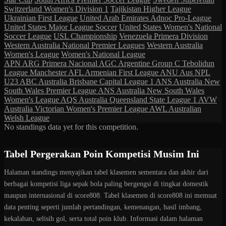
Switzerland Women's Division 1
Tajikistan Higher League
Ukrainian First League
United Arab Emirates Adnoc Pro-League
United States Major League Soccer
United States Women's National
Soccer League
USL Championship
Venezuela Primera Division
Western Australia National Premier Leagues
Western Australia
Women's League
Women's National League
APN
ARG Primera Nacional
AGC
Argentine Group C Tebolidun
League Manchester
AFL
Armenian First League
ANU
Aus NPL
U23
ABC
Australia Brisbane Capital League 1
ANS
Australia New
South Wales Premier League
ANS
Australia New South Wales
Women's League
AQS
Australia Queensland State League 1
AVW
Australia Victorian Women's Premier League
AWL
Australian
Welsh League
No standings data yet for this competition.
Tabel Pergerakan Poin Kompetisi Musim Ini
Halaman standings menyajikan tabel klasemen sementara dan akhir dari
berbagai kompetisi liga sepak bola paling bergengsi di tingkat domestik
maupun internasional di score808. Tabel klasemen di score808 ini memuat
data penting seperti jumlah pertandingan, kemenangan, hasil imbang,
kekalahan, selisih gol, serta total poin klub. Informasi dalam halaman