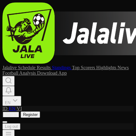
Jalalive
Schedule
Results
Standings
Top Scorers
Highlights
News
Football Analysis
Download App
EN
ID
EN
VI
Sign in
Register
Log out