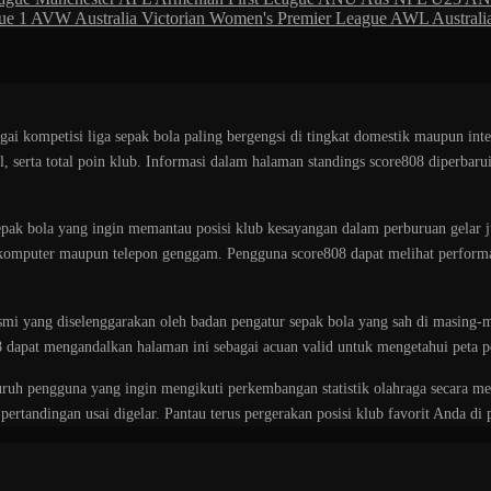
ue 1
AVW
Australia Victorian Women's Premier League
AWL
Austral
ai kompetisi liga sepak bola paling bergengsi di tingkat domestik maupun inte
, serta total poin klub. Informasi dalam halaman standings score808 diperbarui
sepak bola yang ingin memantau posisi klub kesayangan dalam perburuan gelar 
k komputer maupun telepon genggam. Pengguna score808 dapat melihat perform
mi yang diselenggarakan oleh badan pengatur sepak bola yang sah di masing-ma
08 dapat mengandalkan halaman ini sebagai acuan valid untuk mengetahui peta 
ruh pengguna yang ingin mengikuti perkembangan statistik olahraga secara me
n pertandingan usai digelar. Pantau terus pergerakan posisi klub favorit Anda d