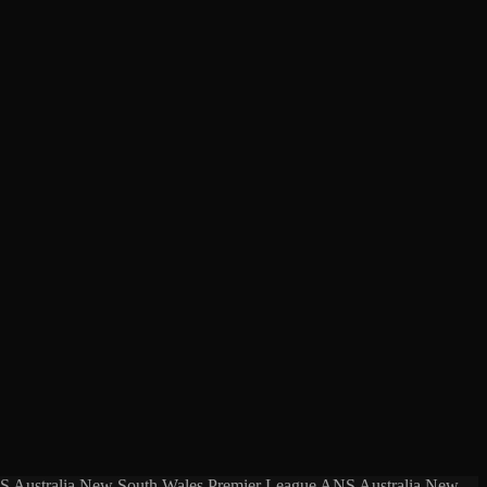
S
Australia New South Wales Premier League
ANS
Australia New