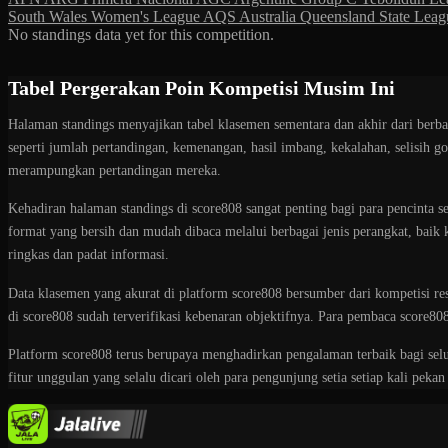
South Wales Women's League
AQS
Australia Queensland State Leag
No standings data yet for this competition.
Tabel Pergerakan Poin Kompetisi Musim Ini
Halaman standings menyajikan tabel klasemen sementara dan akhir dari berbag
seperti jumlah pertandingan, kemenangan, hasil imbang, kekalahan, selisih gol
merampungkan pertandingan mereka.
Kehadiran halaman standings di score808 sangat penting bagi para pencinta 
format yang bersih dan mudah dibaca melalui berbagai jenis perangkat, bai
ringkas dan padat informasi.
Data klasemen yang akurat di platform score808 bersumber dari kompetisi res
di score808 sudah terverifikasi kebenaran objektifnya. Para pembaca score8
Platform score808 terus berupaya menghadirkan pengalaman terbaik bagi selu
fitur unggulan yang selalu dicari oleh para pengunjung setia setiap kali peka