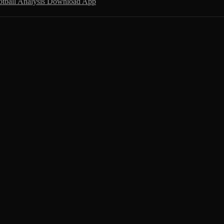
otball Analysis
Download App