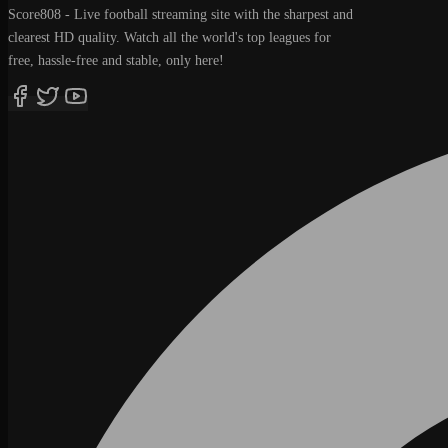
Score808 - Live football streaming site with the sharpest and
clearest HD quality. Watch all the world's top leagues for
free, hassle-free and stable, only here!