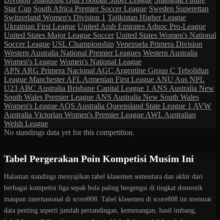
Star Cup
South Africa Premier Soccer League
Sweden Superettan
Switzerland Women's Division 1
Tajikistan Higher League
Ukrainian First League
United Arab Emirates Adnoc Pro-League
United States Major League Soccer
United States Women's National
Soccer League
USL Championship
Venezuela Primera Division
Western Australia National Premier Leagues
Western Australia
Women's League
Women's National League
APN
ARG Primera Nacional
AGC
Argentine Group C Tebolidun
League Manchester
AFL
Armenian First League
ANU
Aus NPL
U23
ABC
Australia Brisbane Capital League 1
ANS
Australia New
South Wales Premier League
ANS
Australia New South Wales
Women's League
AQS
Australia Queensland State League 1
AVW
Australia Victorian Women's Premier League
AWL
Australian
Welsh League
No standings data yet for this competition.
Tabel Pergerakan Poin Kompetisi Musim Ini
Halaman standings menyajikan tabel klasemen sementara dan akhir dari
berbagai kompetisi liga sepak bola paling bergengsi di tingkat domestik
maupun internasional di score808. Tabel klasemen di score808 ini memuat
data penting seperti jumlah pertandingan, kemenangan, hasil imbang,