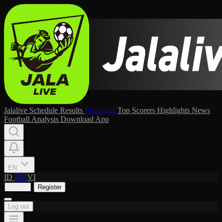
Jalalive
Schedule
Results
Standings
Top Scorers
Highlights
News
Football Analysis
Download App
EN
ID
EN
VI
Sign in
Register
Log out