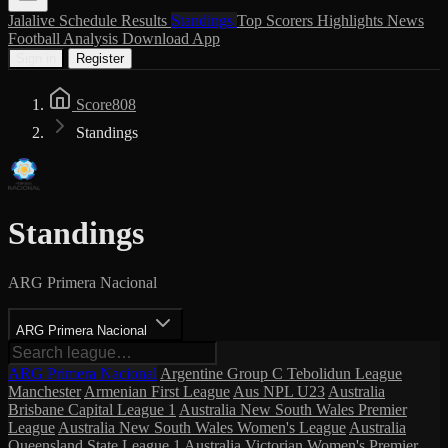
Jalalive
Schedule
Results
Standings
Top Scorers
Highlights
News
Football Analysis
Download App
Sign in
Register
Score808
Standings
Standings
ARG Primera Nacional
ARG Primera Nacional
ARG Primera Nacional
Argentine Group C Tebolidun League
Manchester
Armenian First League
Aus NPL U23
Australia
Brisbane Capital League 1
Australia New South Wales Premier
League
Australia New South Wales Women's League
Australia
Queensland State League 1
Australia Victorian Women's Premier