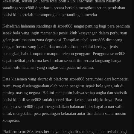
kekalahan, selisih gol, serta total poin klub. Informasi dalam halaman
standings score808 diperbarui secara berkala mengikuti setiap perubahan
posisi klub setelah merampungkan pertandingan mereka.
Kehadiran halaman standings di score808 sangat penting bagi para pencinta
sepak bola yang ingin memantau posisi klub kesayangan dalam perburuan
gelar juara maupun zona degradasi. Tampilan tabel score808 dirancang
dengan format yang bersih dan mudah dibaca melalui berbagai jenis
perangkat, baik komputer maupun telepon genggam. Pengguna score808
dapat melihat performa keseluruhan sebuah tim secara langsung hanya
dalam satu halaman yang ringkas dan padat informasi.
Data klasemen yang akurat di platform score808 bersumber dari kompetisi
resmi yang diselenggarakan oleh badan pengatur sepak bola yang sah di
masing-masing negara. Hal ini menjamin bahwa setiap angka dan statistik
posisi klub di score808 sudah terverifikasi kebenaran objektifnya. Para
pembaca score808 dapat mengandalkan halaman ini sebagai acuan valid
untuk mengetahui peta persaingan kekuatan antar tim dalam suatu musim
kompetisi.
Platform score808 terus berupaya menghadirkan pengalaman terbaik bagi