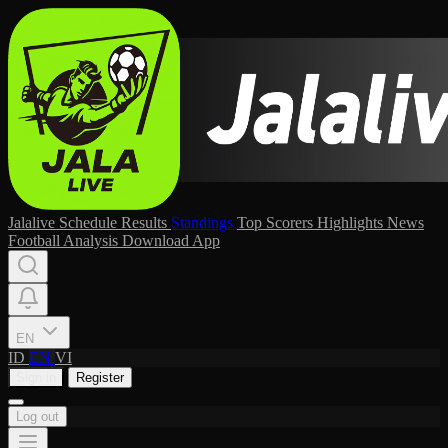
Jalalive
Schedule
Results
Standings
Top Scorers
Highlights
News
Football Analysis
Download App
EN
ID
EN
VI
Sign in
Register
Log out