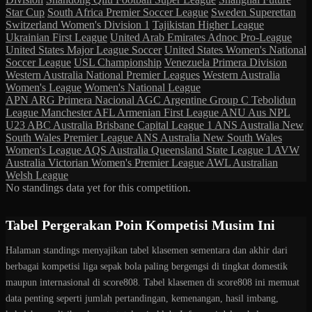
Star Cup
South Africa Premier Soccer League
Sweden Superettan
Switzerland Women's Division 1
Tajikistan Higher League
Ukrainian First League
United Arab Emirates Adnoc Pro-League
United States Major League Soccer
United States Women's National
Soccer League
USL Championship
Venezuela Primera Division
Western Australia National Premier Leagues
Western Australia
Women's League
Women's National League
APN
ARG Primera Nacional
AGC
Argentine Group C Tebolidun
League Manchester
AFL
Armenian First League
ANU
Aus NPL
U23
ABC
Australia Brisbane Capital League 1
ANS
Australia New
South Wales Premier League
ANS
Australia New South Wales
Women's League
AQS
Australia Queensland State League 1
AVW
Australia Victorian Women's Premier League
AWL
Australian
Welsh League
No standings data yet for this competition.
Tabel Pergerakan Poin Kompetisi Musim Ini
Halaman standings menyajikan tabel klasemen sementara dan akhir dari
berbagai kompetisi liga sepak bola paling bergengsi di tingkat domestik
maupun internasional di score808. Tabel klasemen di score808 ini memuat
data penting seperti jumlah pertandingan, kemenangan, hasil imbang,