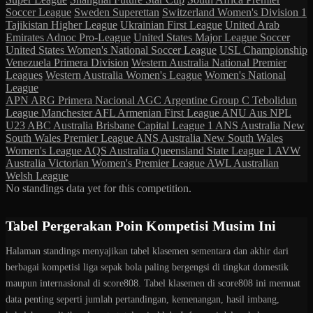
Soccer League
Sweden Superettan
Switzerland Women's Division 1
Tajikistan Higher League
Ukrainian First League
United Arab
Emirates Adnoc Pro-League
United States Major League Soccer
United States Women's National Soccer League
USL Championship
Venezuela Primera Division
Western Australia National Premier
Leagues
Western Australia Women's League
Women's National
League
APN
ARG Primera Nacional
AGC
Argentine Group C Tebolidun
League Manchester
AFL
Armenian First League
ANU
Aus NPL
U23
ABC
Australia Brisbane Capital League 1
ANS
Australia New
South Wales Premier League
ANS
Australia New South Wales
Women's League
AQS
Australia Queensland State League 1
AVW
Australia Victorian Women's Premier League
AWL
Australian
Welsh League
No standings data yet for this competition.
Tabel Pergerakan Poin Kompetisi Musim Ini
Halaman standings menyajikan tabel klasemen sementara dan akhir dari
berbagai kompetisi liga sepak bola paling bergengsi di tingkat domestik
maupun internasional di score808. Tabel klasemen di score808 ini memuat
data penting seperti jumlah pertandingan, kemenangan, hasil imbang,