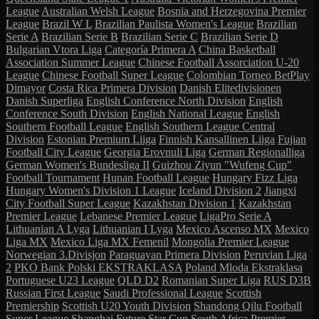
League
Australian Welsh League
Bosnia and Herzegovina Premier
League
Brazil W L
Brazilian Paulista Women's League
Brazilian
Serie A
Brazilian Serie B
Brazilian Serie C
Brazilian Serie D
Bulgarian Vtora Liga
Categoría Primera A
China Basketball
Association Summer League
Chinese Football Assorciation U-20
League
Chinese Football Super League
Colombian Torneo BetPlay
Dimayor
Costa Rica Primera Division
Danish Elitedivisionen
Danish Superliga
English Conference North Division
English
Conference South Division
English National League
English
Southern Football League
English Southern League Central
Division
Estonian Premium Liiga
Finnish Kansallinen Liiga
Fujian
Football City League
Georgia Erovnuli Liga
German Regionalliga
German Women's Bundesliga II
Guizhou Ziyun "Wufeng Cup"
Football Tournament
Hunan Football League
Hungary Fizz Liga
Hungary Women's Division 1 League
Iceland Division 2
Jiangxi
City Football Super League
Kazakhstan Division 1
Kazakhstan
Premier League
Lebanese Premier League
LigaPro Serie A
Lithuanian A Lyga
Lithuanian I Lyga
Mexico Ascenso MX
Mexico
Liga MX
Mexico Liga MX Femenil
Mongolia Premier League
Norwegian 3.Divisjon
Paraguayan Primera Division
Peruvian Liga
2
PKO Bank Polski EKSTRAKLASA
Poland Mloda Ekstraklasa
Portuguese U23 League
QLD D2
Romanian Super Liga
RUS D3B
Russian First League
Saudi Professional League
Scottish
Premiership
Scottish U20 Youth Division
Shandong Qilu Football
Super League
Shanghai Future Star Cup
South Africa Premier