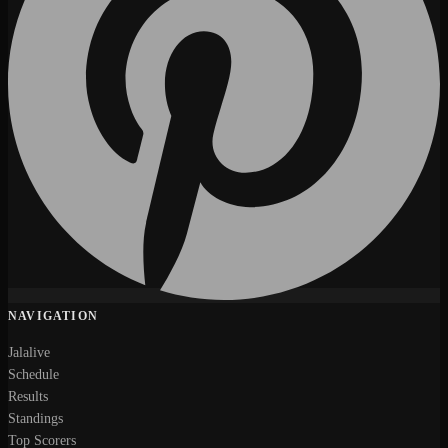
NAVIGATION
Jalalive
Schedule
Results
Standings
Top Scorers