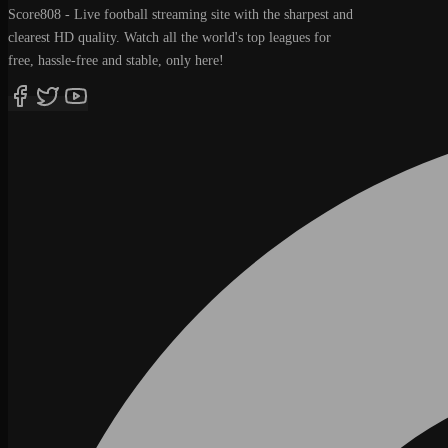
Score808 - Live football streaming site with the sharpest and
clearest HD quality. Watch all the world's top leagues for
free, hassle-free and stable, only here!