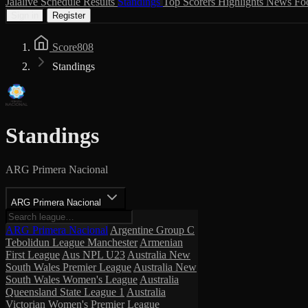
Jalalive
Schedule
Results
Standings
Top Scorers
Highlights
News
Fo
Sign in
Register
Score808
Standings
Standings
ARG Primera Nacional
ARG Primera Nacional
ARG Primera Nacional
Argentine Group C
Tebolidun League Manchester
Armenian
First League
Aus NPL U23
Australia New
South Wales Premier League
Australia New
South Wales Women's League
Australia
Queensland State League 1
Australia
Victorian Women's Premier League