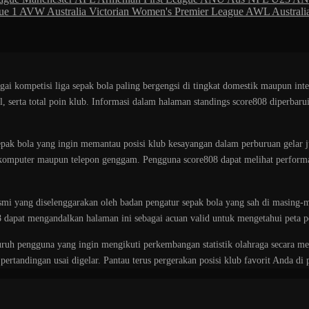
ue 1
AVW
Australia Victorian Women's Premier League
AWL
Austral
ai kompetisi liga sepak bola paling bergengsi di tingkat domestik maupun inte
, serta total poin klub. Informasi dalam halaman standings score808 diperbarui
sepak bola yang ingin memantau posisi klub kesayangan dalam perburuan gelar 
k komputer maupun telepon genggam. Pengguna score808 dapat melihat perform
mi yang diselenggarakan oleh badan pengatur sepak bola yang sah di masing-ma
08 dapat mengandalkan halaman ini sebagai acuan valid untuk mengetahui peta 
ruh pengguna yang ingin mengikuti perkembangan statistik olahraga secara me
n pertandingan usai digelar. Pantau terus pergerakan posisi klub favorit Anda d