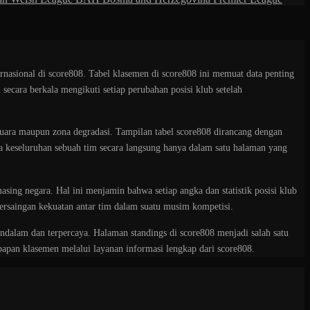
rnasional di score808. Tabel klasemen di score808 ini memuat data penting
 secara berkala mengikuti setiap perubahan posisi klub setelah
juara maupun zona degradasi. Tampilan tabel score808 dirancang dengan
a keseluruhan sebuah tim secara langsung hanya dalam satu halaman yang
sing negara. Hal ini menjamin bahwa setiap angka dan statistik posisi klub
persaingan kekuatan antar tim dalam suatu musim kompetisi.
ndalam dan terpercaya. Halaman standings di score808 menjadi salah satu
i papan klasemen melalui layanan informasi lengkap dari score808.