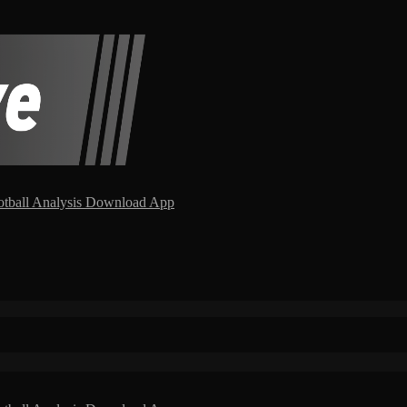
otball Analysis
Download App