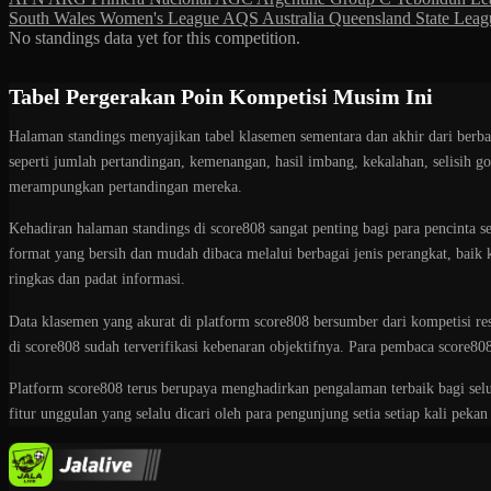
South Wales Women's League
AQS
Australia Queensland State Leag
No standings data yet for this competition.
Tabel Pergerakan Poin Kompetisi Musim Ini
Halaman standings menyajikan tabel klasemen sementara dan akhir dari berbag
seperti jumlah pertandingan, kemenangan, hasil imbang, kekalahan, selisih gol
merampungkan pertandingan mereka.
Kehadiran halaman standings di score808 sangat penting bagi para pencinta 
format yang bersih dan mudah dibaca melalui berbagai jenis perangkat, bai
ringkas dan padat informasi.
Data klasemen yang akurat di platform score808 bersumber dari kompetisi res
di score808 sudah terverifikasi kebenaran objektifnya. Para pembaca score8
Platform score808 terus berupaya menghadirkan pengalaman terbaik bagi selu
fitur unggulan yang selalu dicari oleh para pengunjung setia setiap kali peka