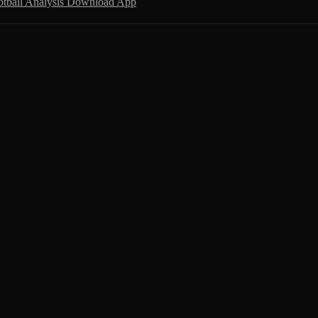
otball Analysis
Download App