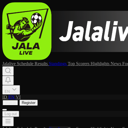
Jalalive
Schedule
Results
Standings
Top Scorers
Highlights
News
Fo
EN
ID
EN
VI
Sign in
Register
Log out