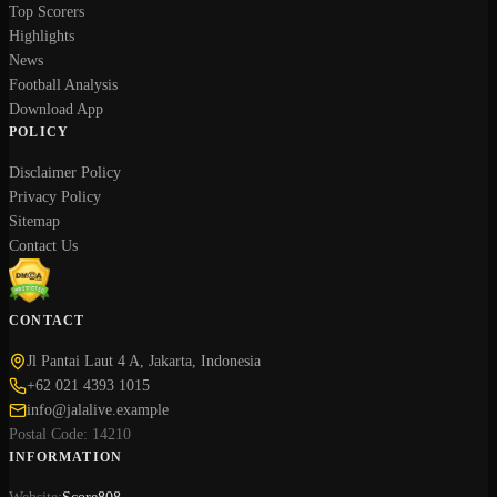
Top Scorers
Highlights
News
Football Analysis
Download App
POLICY
Disclaimer Policy
Privacy Policy
Sitemap
Contact Us
CONTACT
Jl Pantai Laut 4 A, Jakarta, Indonesia
+62 021 4393 1015
info@jalalive.example
Postal Code: 14210
INFORMATION