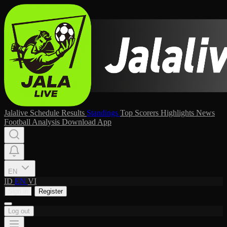
Jalalive
Schedule
Results
Standings
Top Scorers
Highlights
News
Football Analysis
Download App
EN
ID
EN
VI
Sign in
Register
Log out