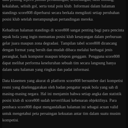
kekalahan, selisih gol, serta total poin klub. Informasi dalam halaman
standings score808 diperbarui secara berkala mengikuti setiap perubahan
posisi klub setelah merampungkan pertandingan mereka.
Kehadiran halaman standings di score808 sangat penting bagi para pencinta
sepak bola yang ingin memantau posisi klub kesayangan dalam perburuan
gelar juara maupun zona degradasi. Tampilan tabel score808 dirancang
dengan format yang bersih dan mudah dibaca melalui berbagai jenis
perangkat, baik komputer maupun telepon genggam. Pengguna score808
dapat melihat performa keseluruhan sebuah tim secara langsung hanya
dalam satu halaman yang ringkas dan padat informasi.
Data klasemen yang akurat di platform score808 bersumber dari kompetisi
resmi yang diselenggarakan oleh badan pengatur sepak bola yang sah di
masing-masing negara. Hal ini menjamin bahwa setiap angka dan statistik
posisi klub di score808 sudah terverifikasi kebenaran objektifnya. Para
pembaca score808 dapat mengandalkan halaman ini sebagai acuan valid
untuk mengetahui peta persaingan kekuatan antar tim dalam suatu musim
kompetisi.