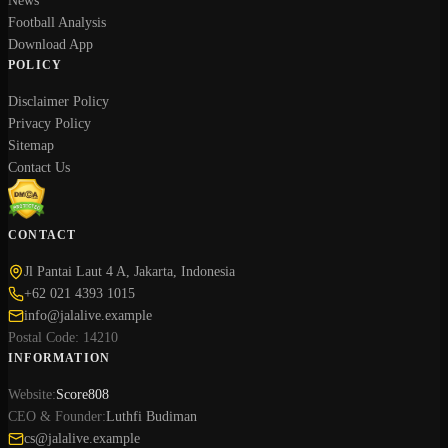
News
Football Analysis
Download App
POLICY
Disclaimer Policy
Privacy Policy
Sitemap
Contact Us
CONTACT
Jl Pantai Laut 4 A, Jakarta, Indonesia
+62 021 4393 1015
info@jalalive.example
Postal Code: 14210
INFORMATION
Website:
Score808
CEO & Founder:
Luthfi Budiman
cs@jalalive.example