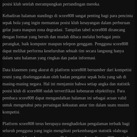
posisi klub setelah merampungkan pertandingan mereka.
Kehadiran halaman standings di score808 sangat penting bagi para pencinta
sepak bola yang ingin memantau posisi klub kesayangan dalam perburuan
gelar juara maupun zona degradasi. Tampilan tabel score808 dirancang
dengan format yang bersih dan mudah dibaca melalui berbagai jenis
perangkat, baik komputer maupun telepon genggam. Pengguna score808
dapat melihat performa keseluruhan sebuah tim secara langsung hanya
dalam satu halaman yang ringkas dan padat informasi.
Data klasemen yang akurat di platform score808 bersumber dari kompetisi
resmi yang diselenggarakan oleh badan pengatur sepak bola yang sah di
masing-masing negara. Hal ini menjamin bahwa setiap angka dan statistik
posisi klub di score808 sudah terverifikasi kebenaran objektifnya. Para
pembaca score808 dapat mengandalkan halaman ini sebagai acuan valid
untuk mengetahui peta persaingan kekuatan antar tim dalam suatu musim
kompetisi.
Platform score808 terus berupaya menghadirkan pengalaman terbaik bagi
seluruh pengguna yang ingin mengikuti perkembangan statistik olahraga