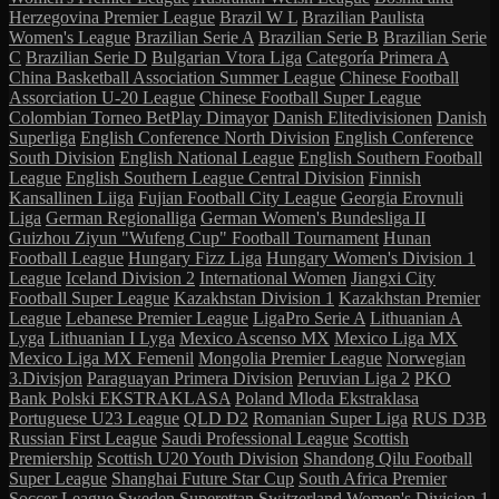
Herzegovina Premier League
Brazil W L
Brazilian Paulista
Women's League
Brazilian Serie A
Brazilian Serie B
Brazilian Serie
C
Brazilian Serie D
Bulgarian Vtora Liga
Categoría Primera A
China Basketball Association Summer League
Chinese Football
Assorciation U-20 League
Chinese Football Super League
Colombian Torneo BetPlay Dimayor
Danish Elitedivisionen
Danish
Superliga
English Conference North Division
English Conference
South Division
English National League
English Southern Football
League
English Southern League Central Division
Finnish
Kansallinen Liiga
Fujian Football City League
Georgia Erovnuli
Liga
German Regionalliga
German Women's Bundesliga II
Guizhou Ziyun "Wufeng Cup" Football Tournament
Hunan
Football League
Hungary Fizz Liga
Hungary Women's Division 1
League
Iceland Division 2
International Women
Jiangxi City
Football Super League
Kazakhstan Division 1
Kazakhstan Premier
League
Lebanese Premier League
LigaPro Serie A
Lithuanian A
Lyga
Lithuanian I Lyga
Mexico Ascenso MX
Mexico Liga MX
Mexico Liga MX Femenil
Mongolia Premier League
Norwegian
3.Divisjon
Paraguayan Primera Division
Peruvian Liga 2
PKO
Bank Polski EKSTRAKLASA
Poland Mloda Ekstraklasa
Portuguese U23 League
QLD D2
Romanian Super Liga
RUS D3B
Russian First League
Saudi Professional League
Scottish
Premiership
Scottish U20 Youth Division
Shandong Qilu Football
Super League
Shanghai Future Star Cup
South Africa Premier
Soccer League
Sweden Superettan
Switzerland Women's Division 1