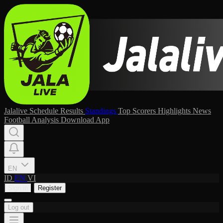
Jalalive
Schedule
Results
Standings
Top Scorers
Highlights
News
Football Analysis
Download App
EN
ID
EN
VI
Sign in
Register
Log out