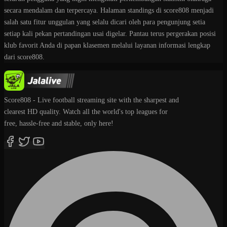
secara mendalam dan terpercaya. Halaman standings di score808 menjadi
salah satu fitur unggulan yang selalu dicari oleh para pengunjung setia
setiap kali pekan pertandingan usai digelar. Pantau terus pergerakan posisi
klub favorit Anda di papan klasemen melalui layanan informasi lengkap
dari score808.
Score808 - Live football streaming site with the sharpest and
clearest HD quality. Watch all the world's top leagues for
free, hassle-free and stable, only here!