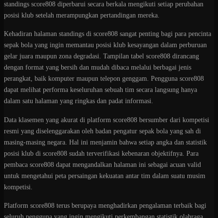
standings score808 diperbarui secara berkala mengikuti setiap perubahan
posisi klub setelah merampungkan pertandingan mereka.
Kehadiran halaman standings di score808 sangat penting bagi para pencinta
sepak bola yang ingin memantau posisi klub kesayangan dalam perburuan
gelar juara maupun zona degradasi. Tampilan tabel score808 dirancang
dengan format yang bersih dan mudah dibaca melalui berbagai jenis
perangkat, baik komputer maupun telepon genggam. Pengguna score808
dapat melihat performa keseluruhan sebuah tim secara langsung hanya
dalam satu halaman yang ringkas dan padat informasi.
Data klasemen yang akurat di platform score808 bersumber dari kompetisi
resmi yang diselenggarakan oleh badan pengatur sepak bola yang sah di
masing-masing negara. Hal ini menjamin bahwa setiap angka dan statistik
posisi klub di score808 sudah terverifikasi kebenaran objektifnya. Para
pembaca score808 dapat mengandalkan halaman ini sebagai acuan valid
untuk mengetahui peta persaingan kekuatan antar tim dalam suatu musim
kompetisi.
Platform score808 terus berupaya menghadirkan pengalaman terbaik bagi
seluruh pengguna yang ingin mengikuti perkembangan statistik olahraga