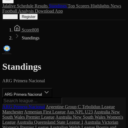
Jalalive
Schedule
Results
Standings
Top Scorers
Highlights
News
Football Analysis
Download App
Sign in
Register
Score808
Standings
Standings
ARG Primera Nacional
ARG Primera Nacional
ARG Primera Nacional
Argentine Group C Tebolidun League
Manchester
Armenian First League
Aus NPL U23
Australia New
South Wales Premier League
Australia New South Wales Women's
League
Australia Queensland State League 1
Australia Victorian
Women's Premier League
Australian Welsh League
Bosnia and