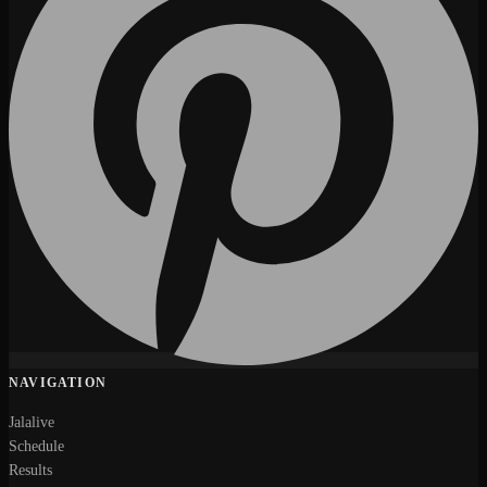
NAVIGATION
Jalalive
Schedule
Results