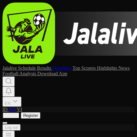
Jalalive
Schedule
Results
Standings
Top Scorers
Highlights
News
Football Analysis
Download App
EN
ID
EN
VI
Sign in
Register
Log out