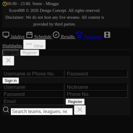
06:00 - 23:00, Senin - Minggu
Score808 © 2026 Design Concept. All rights reserved.
Disclaimer: We do not host any live streams. All content is
provided by third parties.
Jalalive
Schedule
Results
Standings
Highlights
Other
Sign in
Register
Sign in
Register