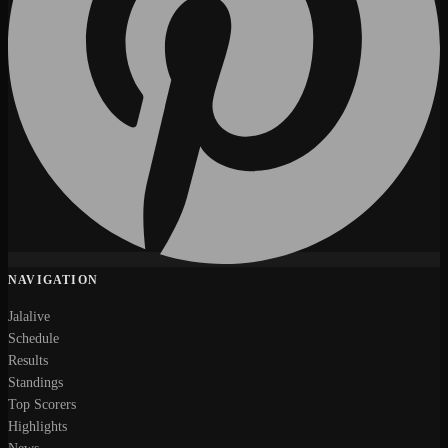
NAVIGATION
Jalalive
Schedule
Results
Standings
Top Scorers
Highlights