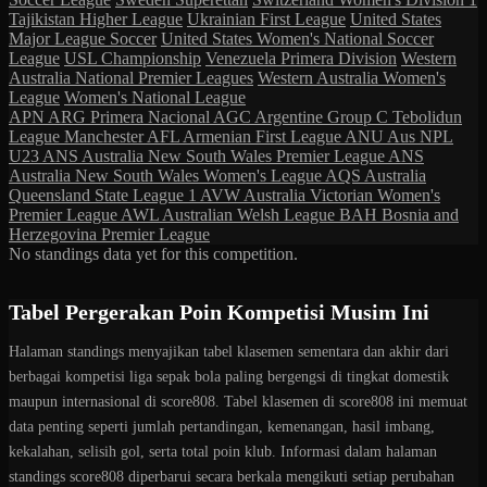
Tajikistan Higher League
Ukrainian First League
United States
Major League Soccer
United States Women's National Soccer
League
USL Championship
Venezuela Primera Division
Western
Australia National Premier Leagues
Western Australia Women's
League
Women's National League
APN
ARG Primera Nacional
AGC
Argentine Group C Tebolidun
League Manchester
AFL
Armenian First League
ANU
Aus NPL
U23
ANS
Australia New South Wales Premier League
ANS
Australia New South Wales Women's League
AQS
Australia
Queensland State League 1
AVW
Australia Victorian Women's
Premier League
AWL
Australian Welsh League
BAH
Bosnia and
Herzegovina Premier League
No standings data yet for this competition.
Tabel Pergerakan Poin Kompetisi Musim Ini
Halaman standings menyajikan tabel klasemen sementara dan akhir dari
berbagai kompetisi liga sepak bola paling bergengsi di tingkat domestik
maupun internasional di score808. Tabel klasemen di score808 ini memuat
data penting seperti jumlah pertandingan, kemenangan, hasil imbang,
kekalahan, selisih gol, serta total poin klub. Informasi dalam halaman
standings score808 diperbarui secara berkala mengikuti setiap perubahan