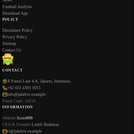
News
Football Analysis
Download App
POLICY
Disclaimer Policy
Privacy Policy
Sitemap
Contact Us
CONTACT
Jl Pantai Laut 4 A, Jakarta, Indonesia
+62 021 4393 1015
info@jalalive.example
Postal Code: 14210
INFORMATION
Website:
Score808
CEO & Founder:
Luthfi Budiman
cs@jalalive.example