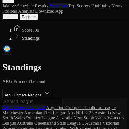
Jalalive
Schedule
Results
Standings
Top Scorers
Highlights
News
Football Analysis
Download App
Sign in
Register
Score808
Standings
Standings
ARG Primera Nacional
ARG Primera Nacional
ARG Primera Nacional
Argentine Group C Tebolidun League
Manchester
Armenian First League
Aus NPL U23
Australia New
South Wales Premier League
Australia New South Wales Women's
League
Australia Queensland State League 1
Australia Victorian
Women's Premier League
Australian Welsh League
Bosnia and