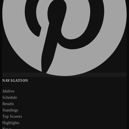
NAVIGATION
Jalalive
Schedule
Results
Standings
Top Scorers
Highlights