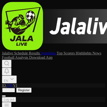
Jalalive
Schedule
Results
Standings
Top Scorers
Highlights
News
Football Analysis
Download App
EN
ID
EN
VI
Sign in
Register
Log out