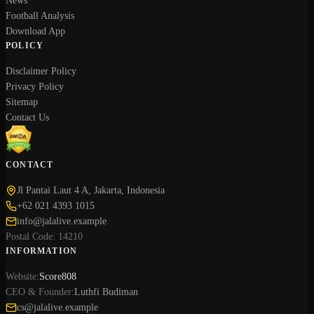
News
Football Analysis
Download App
POLICY
Disclaimer Policy
Privacy Policy
Sitemap
Contact Us
CONTACT
Jl Pantai Laut 4 A, Jakarta, Indonesia
+62 021 4393 1015
info@jalalive.example
Postal Code: 14210
INFORMATION
Website:
Score808
CEO & Founder:
Luthfi Budiman
cs@jalalive.example