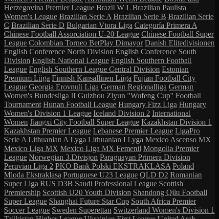
Herzegovina Premier League
Brazil W L
Brazilian Paulista
Women's League
Brazilian Serie A
Brazilian Serie B
Brazilian Serie
C
Brazilian Serie D
Bulgarian Vtora Liga
Categoría Primera A
Chinese Football Assorciation U-20 League
Chinese Football Super
League
Colombian Torneo BetPlay Dimayor
Danish Elitedivisionen
English Conference North Division
English Conference South
Division
English National League
English Southern Football
League
English Southern League Central Division
Estonian
Premium Liiga
Finnish Kansallinen Liiga
Fujian Football City
League
Georgia Erovnuli Liga
German Regionalliga
German
Women's Bundesliga II
Guizhou Ziyun "Wufeng Cup" Football
Tournament
Hunan Football League
Hungary Fizz Liga
Hungary
Women's Division 1 League
Iceland Division 2
International
Women
Jiangxi City Football Super League
Kazakhstan Division 1
Kazakhstan Premier League
Lebanese Premier League
LigaPro
Serie A
Lithuanian A Lyga
Lithuanian I Lyga
Mexico Ascenso MX
Mexico Liga MX
Mexico Liga MX Femenil
Mongolia Premier
League
Norwegian 3.Divisjon
Paraguayan Primera Division
Peruvian Liga 2
PKO Bank Polski EKSTRAKLASA
Poland
Mloda Ekstraklasa
Portuguese U23 League
QLD D2
Romanian
Super Liga
RUS D3B
Saudi Professional League
Scottish
Premiership
Scottish U20 Youth Division
Shandong Qilu Football
Super League
Shanghai Future Star Cup
South Africa Premier
Soccer League
Sweden Superettan
Switzerland Women's Division 1
Tajikistan Higher League
Ukrainian First League
United Arab