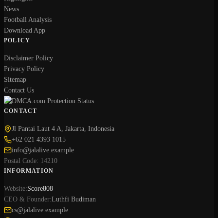
News
Football Analysis
Download App
POLICY
Disclaimer Policy
Privacy Policy
Sitemap
Contact Us
CONTACT
Jl Pantai Laut 4 A, Jakarta, Indonesia
+62 021 4393 1015
info@jalalive.example
Postal Code: 14210
INFORMATION
Website:
Score808
CEO & Founder:
Luthfi Budiman
cs@jalalive.example