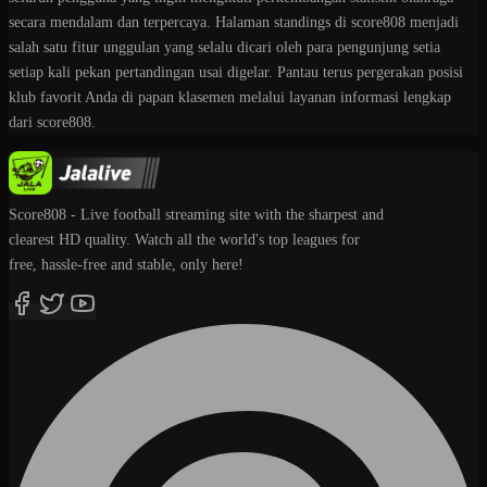
secara mendalam dan terpercaya. Halaman standings di score808 menjadi
salah satu fitur unggulan yang selalu dicari oleh para pengunjung setia
setiap kali pekan pertandingan usai digelar. Pantau terus pergerakan posisi
klub favorit Anda di papan klasemen melalui layanan informasi lengkap
dari score808.
Score808 - Live football streaming site with the sharpest and
clearest HD quality. Watch all the world's top leagues for
free, hassle-free and stable, only here!