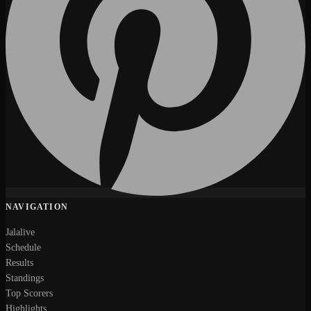
NAVIGATION
Jalalive
Schedule
Results
Standings
Top Scorers
Highlights