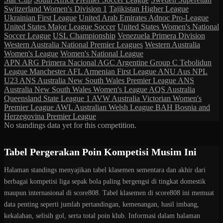
Switzerland Women's Division 1
Tajikistan Higher League
Ukrainian First League
United Arab Emirates Adnoc Pro-League
United States Major League Soccer
United States Women's National
Soccer League
USL Championship
Venezuela Primera Division
Western Australia National Premier Leagues
Western Australia
Women's League
Women's National League
APN
ARG Primera Nacional
AGC
Argentine Group C Tebolidun
League Manchester
AFL
Armenian First League
ANU
Aus NPL
U23
ANS
Australia New South Wales Premier League
ANS
Australia New South Wales Women's League
AQS
Australia
Queensland State League 1
AVW
Australia Victorian Women's
Premier League
AWL
Australian Welsh League
BAH
Bosnia and
Herzegovina Premier League
No standings data yet for this competition.
Tabel Pergerakan Poin Kompetisi Musim Ini
Halaman standings menyajikan tabel klasemen sementara dan akhir dari
berbagai kompetisi liga sepak bola paling bergengsi di tingkat domestik
maupun internasional di score808. Tabel klasemen di score808 ini memuat
data penting seperti jumlah pertandingan, kemenangan, hasil imbang,
kekalahan, selisih gol, serta total poin klub. Informasi dalam halaman