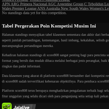
APN
ARG Primera Nacional
AGC
Argentine Group C Tebolidun Le
Wales Premier League
ANS
Australia New South Wales Women's L
No standings data yet for this competition.
Tabel Pergerakan Poin Kompetisi Musim Ini
Halaman standings menyajikan tabel klasemen sementara dan akhir dari berbag
seperti jumlah pertandingan, kemenangan, hasil imbang, kekalahan, selisih gol
merampungkan pertandingan mereka.
Kehadiran halaman standings di score808 sangat penting bagi para pencinta 
format yang bersih dan mudah dibaca melalui berbagai jenis perangkat, bai
ringkas dan padat informasi.
Data klasemen yang akurat di platform score808 bersumber dari kompetisi res
di score808 sudah terverifikasi kebenaran objektifnya. Para pembaca score8
Platform score808 terus berupaya menghadirkan pengalaman terbaik bagi selu
fitur unggulan yang selalu dicari oleh para pengunjung setia setiap kali peka