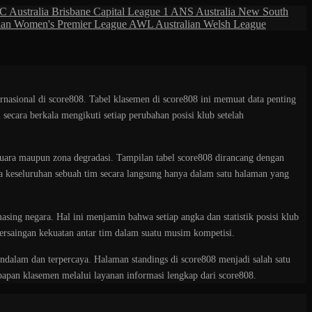
C
Australia Brisbane Capital League 1
ANS
Australia New South
rian Women's Premier League
AWL
Australian Welsh League
rnasional di score808. Tabel klasemen di score808 ini memuat data penting
 secara berkala mengikuti setiap perubahan posisi klub setelah
juara maupun zona degradasi. Tampilan tabel score808 dirancang dengan
a keseluruhan sebuah tim secara langsung hanya dalam satu halaman yang
sing negara. Hal ini menjamin bahwa setiap angka dan statistik posisi klub
persaingan kekuatan antar tim dalam suatu musim kompetisi.
ndalam dan terpercaya. Halaman standings di score808 menjadi salah satu
i papan klasemen melalui layanan informasi lengkap dari score808.