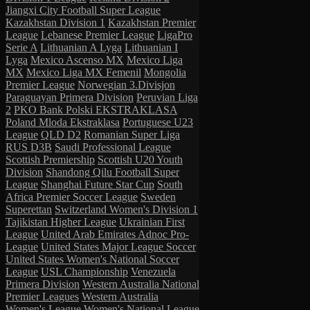
Jiangxi City Football Super League
Kazakhstan Division 1
Kazakhstan Premier
League
Lebanese Premier League
LigaPro
Serie A
Lithuanian A Lyga
Lithuanian I
Lyga
Mexico Ascenso MX
Mexico Liga
MX
Mexico Liga MX Femenil
Mongolia
Premier League
Norwegian 3.Divisjon
Paraguayan Primera Division
Peruvian Liga
2
PKO Bank Polski EKSTRAKLASA
Poland Mloda Ekstraklasa
Portuguese U23
League
QLD D2
Romanian Super Liga
RUS D3B
Saudi Professional League
Scottish Premiership
Scottish U20 Youth
Division
Shandong Qilu Football Super
League
Shanghai Future Star Cup
South
Africa Premier Soccer League
Sweden
Superettan
Switzerland Women's Division 1
Tajikistan Higher League
Ukrainian First
League
United Arab Emirates Adnoc Pro-
League
United States Major League Soccer
United States Women's National Soccer
League
USL Championship
Venezuela
Primera Division
Western Australia National
Premier Leagues
Western Australia
Women's League
Women's National League