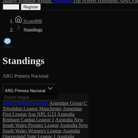
Jalalive
Schedule
Results
Standings
Top Scorers
Highlights
News
Fo
Sign in
Register
Score808
Standings
Standings
ARG Primera Nacional
ARG Primera Nacional
ARG Primera Nacional
Argentine Group C
Tebolidun League Manchester
Armenian
First League
Aus NPL U23
Australia
Brisbane Capital League 1
Australia New
South Wales Premier League
Australia New
South Wales Women's League
Australia
Queensland State League 1
Australia