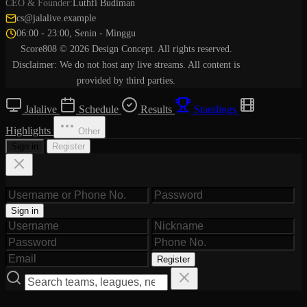
CEO & Founder:
Luthfi Budiman
cs@jalalive.example
06:00 - 23:00, Senin - Minggu
Score808 © 2026 Design Concept. All rights reserved.
Disclaimer: We do not host any live streams. All content is
provided by third parties.
Jalalive
Schedule
Results
Standings
Highlights
Other
Sign in
Register
Sign in
Register