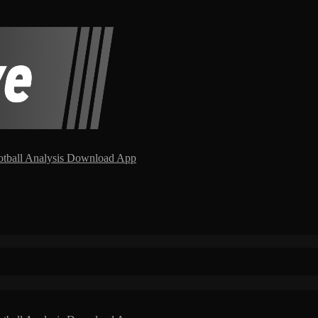
otball Analysis
Download App