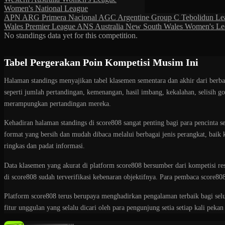
Women's National League
APN
ARG Primera Nacional
AGC
Argentine Group C Tebolidun Le
Wales Premier League
ANS
Australia New South Wales Women's L
No standings data yet for this competition.
Tabel Pergerakan Poin Kompetisi Musim Ini
Halaman standings menyajikan tabel klasemen sementara dan akhir dari berbag
seperti jumlah pertandingan, kemenangan, hasil imbang, kekalahan, selisih gol
merampungkan pertandingan mereka.
Kehadiran halaman standings di score808 sangat penting bagi para pencinta 
format yang bersih dan mudah dibaca melalui berbagai jenis perangkat, bai
ringkas dan padat informasi.
Data klasemen yang akurat di platform score808 bersumber dari kompetisi res
di score808 sudah terverifikasi kebenaran objektifnya. Para pembaca score8
Platform score808 terus berupaya menghadirkan pengalaman terbaik bagi selu
fitur unggulan yang selalu dicari oleh para pengunjung setia setiap kali peka