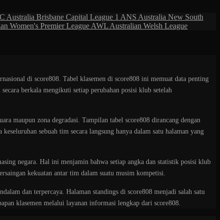
C
Australia Brisbane Capital League 1
ANS
Australia New South
rian Women's Premier League
AWL
Australian Welsh League
rnasional di score808. Tabel klasemen di score808 ini memuat data penting
 secara berkala mengikuti setiap perubahan posisi klub setelah
juara maupun zona degradasi. Tampilan tabel score808 dirancang dengan
a keseluruhan sebuah tim secara langsung hanya dalam satu halaman yang
sing negara. Hal ini menjamin bahwa setiap angka dan statistik posisi klub
persaingan kekuatan antar tim dalam suatu musim kompetisi.
ndalam dan terpercaya. Halaman standings di score808 menjadi salah satu
i papan klasemen melalui layanan informasi lengkap dari score808.