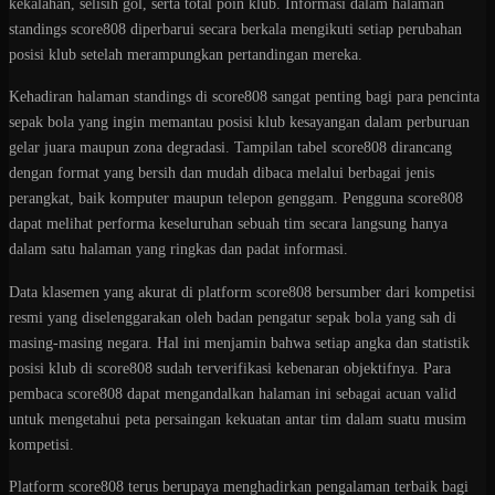
kekalahan, selisih gol, serta total poin klub. Informasi dalam halaman
standings score808 diperbarui secara berkala mengikuti setiap perubahan
posisi klub setelah merampungkan pertandingan mereka.
Kehadiran halaman standings di score808 sangat penting bagi para pencinta
sepak bola yang ingin memantau posisi klub kesayangan dalam perburuan
gelar juara maupun zona degradasi. Tampilan tabel score808 dirancang
dengan format yang bersih dan mudah dibaca melalui berbagai jenis
perangkat, baik komputer maupun telepon genggam. Pengguna score808
dapat melihat performa keseluruhan sebuah tim secara langsung hanya
dalam satu halaman yang ringkas dan padat informasi.
Data klasemen yang akurat di platform score808 bersumber dari kompetisi
resmi yang diselenggarakan oleh badan pengatur sepak bola yang sah di
masing-masing negara. Hal ini menjamin bahwa setiap angka dan statistik
posisi klub di score808 sudah terverifikasi kebenaran objektifnya. Para
pembaca score808 dapat mengandalkan halaman ini sebagai acuan valid
untuk mengetahui peta persaingan kekuatan antar tim dalam suatu musim
kompetisi.
Platform score808 terus berupaya menghadirkan pengalaman terbaik bagi