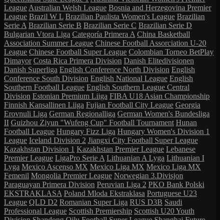
League
Australian Welsh League
Bosnia and Herzegovina Premier
League
Brazil W L
Brazilian Paulista Women's League
Brazilian
Serie A
Brazilian Serie B
Brazilian Serie C
Brazilian Serie D
Bulgarian Vtora Liga
Categoría Primera A
China Basketball
Association Summer League
Chinese Football Assorciation U-20
League
Chinese Football Super League
Colombian Torneo BetPlay
Dimayor
Costa Rica Primera Division
Danish Elitedivisionen
Danish Superliga
English Conference North Division
English
Conference South Division
English National League
English
Southern Football League
English Southern League Central
Division
Estonian Premium Liiga
FIBA U18 Asian Championship
Finnish Kansallinen Liiga
Fujian Football City League
Georgia
Erovnuli Liga
German Regionalliga
German Women's Bundesliga
II
Guizhou Ziyun "Wufeng Cup" Football Tournament
Hunan
Football League
Hungary Fizz Liga
Hungary Women's Division 1
League
Iceland Division 2
Jiangxi City Football Super League
Kazakhstan Division 1
Kazakhstan Premier League
Lebanese
Premier League
LigaPro Serie A
Lithuanian A Lyga
Lithuanian I
Lyga
Mexico Ascenso MX
Mexico Liga MX
Mexico Liga MX
Femenil
Mongolia Premier League
Norwegian 3.Divisjon
Paraguayan Primera Division
Peruvian Liga 2
PKO Bank Polski
EKSTRAKLASA
Poland Mloda Ekstraklasa
Portuguese U23
League
QLD D2
Romanian Super Liga
RUS D3B
Saudi
Professional League
Scottish Premiership
Scottish U20 Youth
Division
Shandong Qilu Football Super League
Shanghai Future