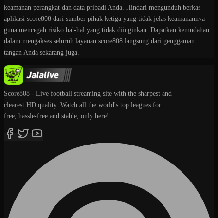
keamanan perangkat dan data pribadi Anda. Hindari mengunduh berkas
aplikasi score808 dari sumber pihak ketiga yang tidak jelas keamanannya
guna mencegah risiko hal-hal yang tidak diinginkan. Dapatkan kemudahan
dalam mengakses seluruh layanan score808 langsung dari genggaman
tangan Anda sekarang juga.
Score808 - Live football streaming site with the sharpest and
clearest HD quality. Watch all the world's top leagues for
free, hassle-free and stable, only here!