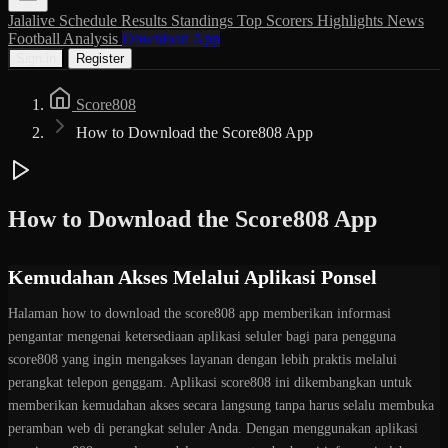
Jalalive
Schedule
Results
Standings
Top Scorers
Highlights
News
Football Analysis
Download App
Sign in
Register
Score808
How to Download the Score808 App
How to Download the Score808 App
Kemudahan Akses Melalui Aplikasi Ponsel
Halaman how to download the score808 app memberikan informasi
pengantar mengenai ketersediaan aplikasi seluler bagi para pengguna
score808 yang ingin mengakses layanan dengan lebih praktis melalui
perangkat telepon genggam. Aplikasi score808 ini dikembangkan untuk
memberikan kemudahan akses secara langsung tanpa harus selalu membuka
peramban web di perangkat seluler Anda. Dengan menggunakan aplikasi